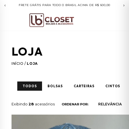
‹
›
COMPRAS ACIMA DE R$500.00 PARCELE EM ATÉ 10X SEM JUROS
LOJA
INÍCIO
/
LOJA
TODOS
BOLSAS
CARTEIRAS
CINTOS
Exibindo
28
acessórios
ORDENAR POR: