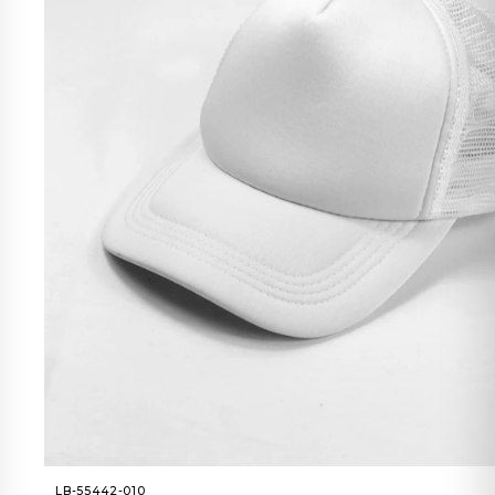
LB-55442-010