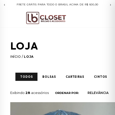
‹
›
COMPRAS ACIMA DE R$500.00 PARCELE EM ATÉ 10X SEM JUROS
LOJA
INÍCIO
/
LOJA
TODOS
BOLSAS
CARTEIRAS
CINTOS
Exibindo
28
acessórios
ORDENAR POR: