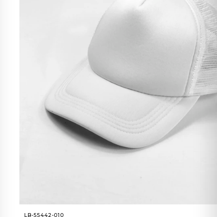
LB-55442-010